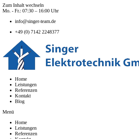
Zum Inhalt wechseln
Mo. - Fr.: 07:30 – 16:00 Uhr
info@singer-team.de
+49 (0) 7142 2248377
Home
Leistungen
Referenzen
Kontakt
Blog
Menü
Home
Leistungen
Referenzen