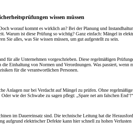
icherheitsprüfungen wissen müssen
. Doch worauf kommt es wirklich an? Bei der Planung und Instandhaltu
t. Warum ist diese Prüfung so wichtig? Ganz einfach: Mängel in elektris
ren Sie alles, was Sie wissen müssen, um gut aufgestellt zu sein.
 für alle Unternehmen vorgeschrieben. Diese regelmäßigen Prüfungen 
n die Einhaltung von Normen und Verordnungen. Was passiert, wenn ma
isiken für die verantwortlichen Personen.
trische Anlagen nur bei Verdacht auf Mängel zu prüfen. Ohne regelmäßige
 Oder wie der Schwabe zu sagen pflegt: „Spare net am falschen End‘!
aschinen im Dauereinsatz sind. Die technische Leitung hat die Herausfo
ng aufgrund elektrischer Defekte kann hier schnell zu hohen Verlusten 